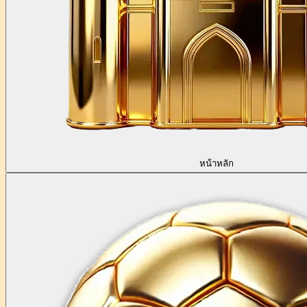
หน้าหลัก