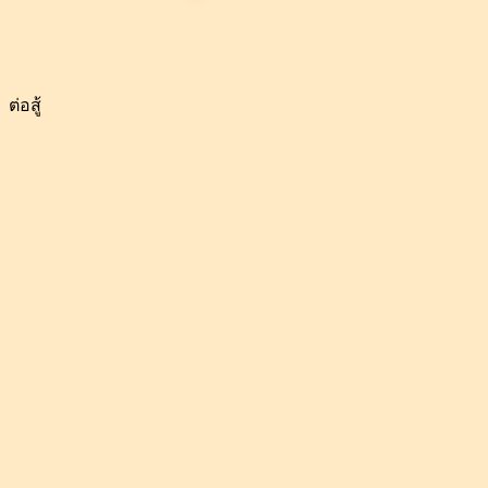
ต่อสู้